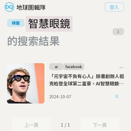
地球圖輯隊
登入
智慧眼鏡
標籤
1
的搜索結果
ai
facebook
「元宇宙不負有心人」臉書創辦人祖
克柏登全球第二富豪，AI智慧眼鏡成
秘密武器
2024-10-07
1 / 1
上一頁
下一頁
上一頁
下一頁