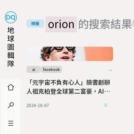
orion
的搜索結果
標籤
地
球
圖
輯
隊
ai
facebook
「元宇宙不負有心人」臉書創辦
人祖克柏登全球第二富豪，AI智
慧眼鏡成秘密武器
2024-10-07