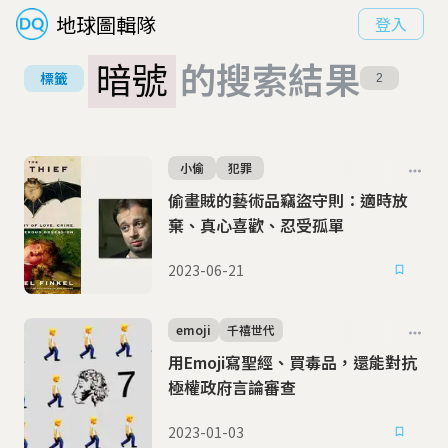
地球圖輯隊
登入
暗號
的搜索結果
標籤
2
小偷
犯罪
偷畫賊的藝術品竊盜守則：適時放
棄、真心喜歡、忍受孤單
2023-06-21
emoji
千禧世代
用Emoji寫聖經、買毒品，還能對抗
極權政府言論審查
2023-01-03