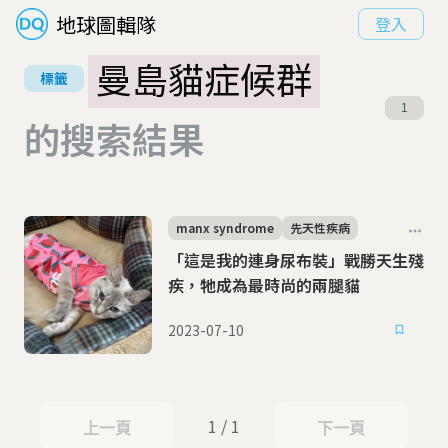
地球圖輯隊
登入
曼島貓症候群
標籤
1
的搜索結果
manx syndrome
先天性疾病
「這是我的連身尿布裝」戰勝天生殘
疾，牠成為最時尚的兩腿貓
2023-07-10
1 / 1
上一頁
下一頁
上一頁
下一頁