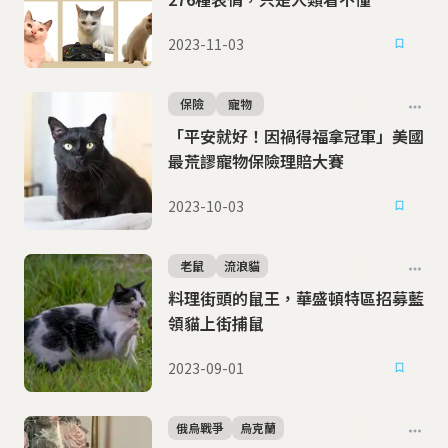
2023-11-03
保險
寵物
「平安就好！因禍得福拿冠軍」美國
最荒謬寵物保險理賠大賽
2023-10-03
老鼠
流浪貓
料理街頭的鼠王，華盛頓特區招募藍
領貓上街捕鼠
2023-09-01
俄烏戰爭
烏克蘭