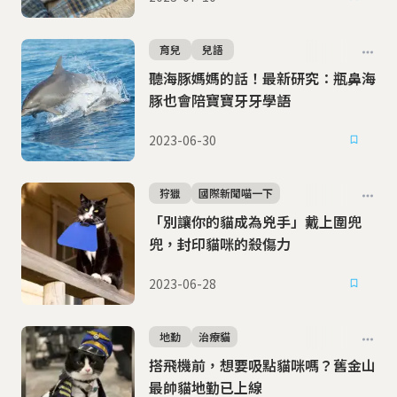
育兒
兒語
聽海豚媽媽的話！最新研究：瓶鼻海
豚也會陪寶寶牙牙學語
2023-06-30
狩獵
國際新聞喵一下
「別讓你的貓成為兇手」戴上圍兜
兜，封印貓咪的殺傷力
2023-06-28
地勤
治療貓
搭飛機前，想要吸點貓咪嗎？舊金山
最帥貓地勤已上線