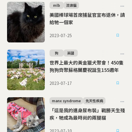
mlb
流浪貓
美國棒球場首席捕鼠官宣布退休，請
給牠一個家
2023-07-25
狗
英國
世界上最大的黃金獵犬聚會！450隻
狗狗齊聚蘇格蘭慶祝誕生155週年
2023-07-17
manx syndrome
先天性疾病
「這是我的連身尿布裝」戰勝天生殘
疾，牠成為最時尚的兩腿貓
2023-07-10