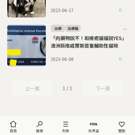
2023-06-17
治療
治療貓
「向藥物說不！和療癒貓貓說YES」
澳洲新南威爾斯首隻輔助性貓咪
2023-06-08
1 / 1
上一頁
下一頁
上一頁
下一頁
首頁
搜尋
列表
世界盃
贊助