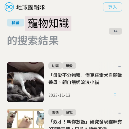
地球圖輯隊
登入
寵物知識
標籤
14
的搜索結果
幼貓
母愛
「母愛不分物種」傑克羅素犬自願當
養母，親自餵奶流浪小貓
2023-11-13
表情
研究
「奴才！叫你放飯」研究發現貓咪有
276種表情，只是人類看不懂