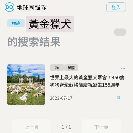
地球圖輯隊
登入
黃金獵犬
標籤
1
的搜索結果
狗
英國
世界上最大的黃金獵犬聚會！450隻
狗狗齊聚蘇格蘭慶祝誕生155週年
2023-07-17
1 / 1
上一頁
下一頁
上一頁
下一頁