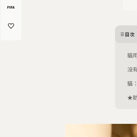
目次
貓
沒
貓
★