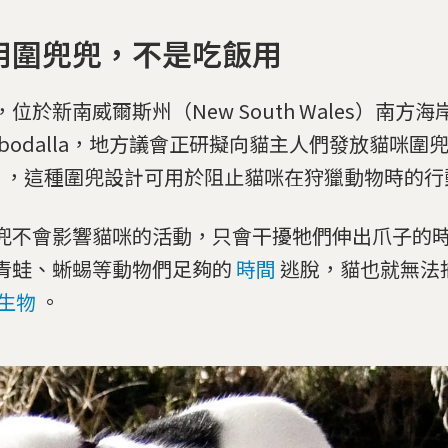
用圍兜兜，不是吃飯用
位於新南威爾斯州（New South Wales）南方海
robodalla，地方議會正研擬向貓主人們發放貓咪圍兜
b），這種圍兜設計可用於阻止貓咪在狩獵動物時的行
兜不會影響貓咪的活動，只會干擾牠們伸出爪子的
青蛙、蜥蜴等動物們足夠的
時間
逃脫，貓也就無法
生物
。