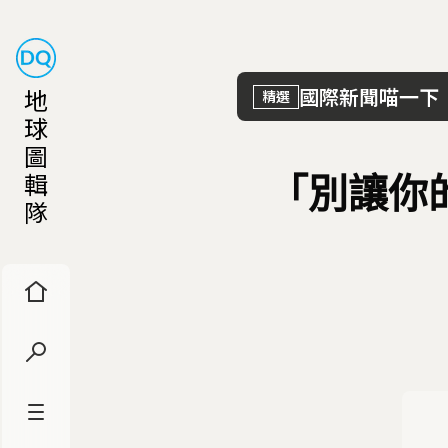
地
國際新聞喵一下
精選
球
圖
輯
「別讓你
隊