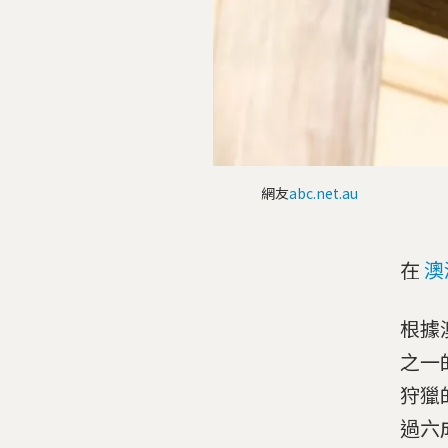
網友
abc.net.au
在
澳
根據澳
之一
狩獵
過六