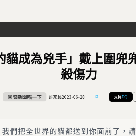
的貓成為兇手」戴上圍兜
殺傷力
國際新聞喵一下
許家銘
2023-06-28
支持
DQ
我們把全世界的貓都送到你面前了，