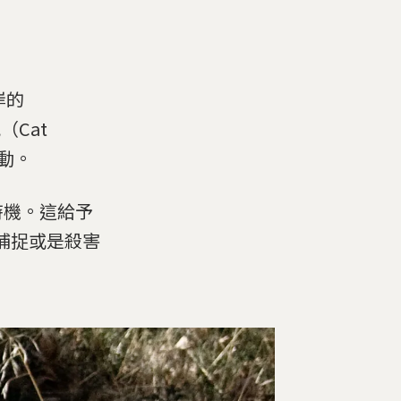
岸的
（Cat
動。
時機。這給予
捕捉或是殺害