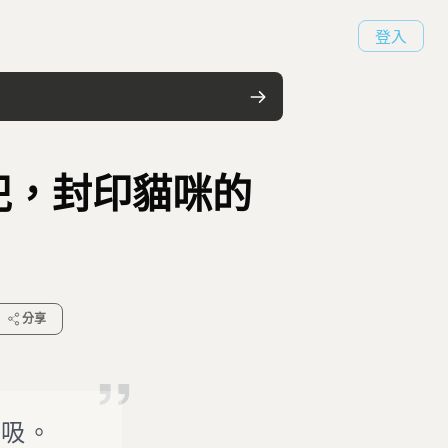
登入
兜，封印貓咪的
分享
請吸。