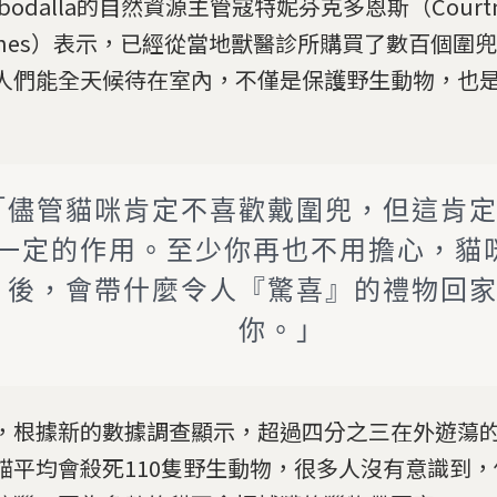
obodalla的自然資源主管寇特妮芬克多恩斯（Courtne
wnes）表示，已經從當地獸醫診所購買了數百個圍
人們能全天候待在室內，不僅是保護野生動物，也
「儘管貓咪肯定不喜歡戴圍兜，但這肯
一定的作用。至少你再也不用擔心，貓
後，會帶什麼令人『驚喜』的禮物回
你。」
，根據新的數據調查顯示，超過四分之三在外遊蕩
貓平均會殺死110隻野生動物，很多人沒有意識到