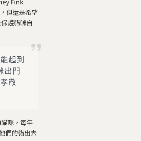
y Fink
兜，但還是希望
是保護貓咪自
定能起到
咪出門
家孝敬
的貓咪，每年
，他們的貓出去