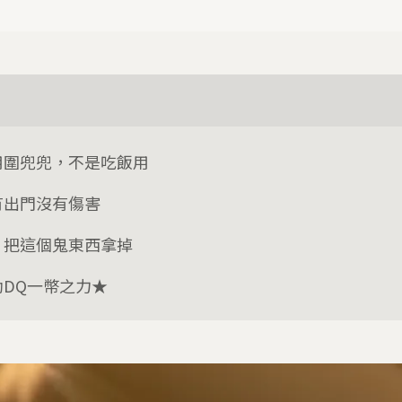
用圍兜兜，不是吃飯用
有出門沒有傷害
：把這個鬼東西拿掉
助DQ一幣之力★