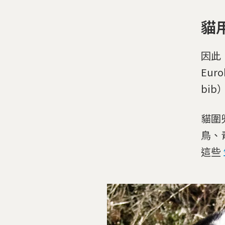
貓
因此，
Eu
bi
貓圍
鳥、
這些