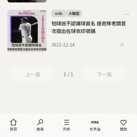
mlb
大聯盟
怕球迷不認識球員名 道奇隊老闆首
次提出在球衣印號碼
2022-12-14
1 / 1
上一頁
下一頁
上一頁
下一頁
首頁
搜尋
列表
世界盃
贊助