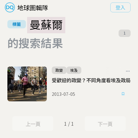
地球圖輯隊
登入
曼蘇爾
標籤
1
的搜索結果
政變
埃及
受歡迎的政變？不同角度看埃及政局
2013-07-05
1 / 1
上一頁
下一頁
上一頁
下一頁