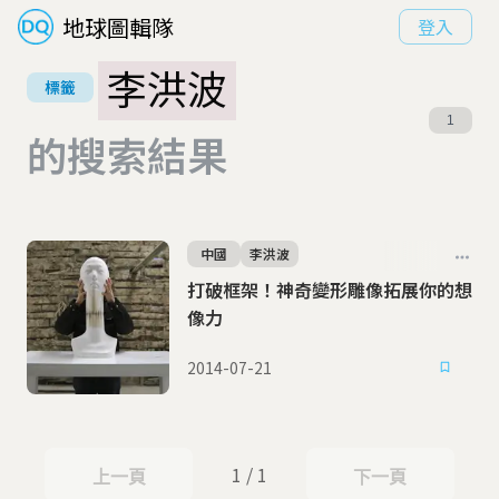
地球圖輯隊
登入
李洪波
標籤
1
的搜索結果
中國
李洪波
打破框架！神奇變形雕像拓展你的想
像力
2014-07-21
1 / 1
上一頁
下一頁
上一頁
下一頁