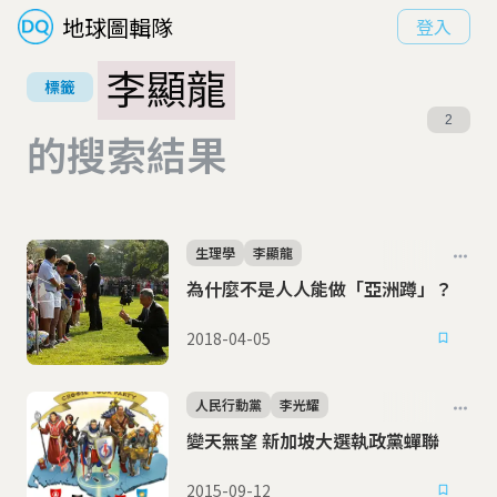
地球圖輯隊
登入
李顯龍
標籤
2
的搜索結果
生理學
李顯龍
為什麼不是人人能做「亞洲蹲」？
2018-04-05
人民行動黨
李光耀
變天無望 新加坡大選執政黨蟬聯
2015-09-12