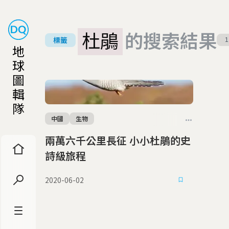
杜鵑
的搜索結果
標籤
1
地
球
圖
輯
隊
中國
生物
兩萬六千公里長征 小小杜鵑的史
詩級旅程
2020-06-02