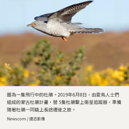
圖為一隻飛行中的杜鵑。2019年6月8日，由愛鳥人士們
組成的蒙古杜鵑計畫，替 5隻杜鵑繫上衛星追蹤器，準備
隨著杜鵑一同踏上長途遷徙之旅。
Newscom / 達志影像