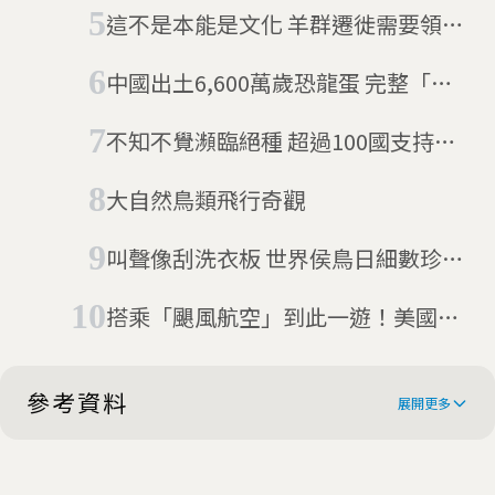
月、500公里長征
這不是本能是文化 羊群遷徙需要領頭
羊
中國出土6,600萬歲恐龍蛋 完整「偷
蛋龍」胚胎或藏鳥類進化的秘密
不知不覺瀕臨絕種 超過100國支持保
育長頸鹿
大自然鳥類飛行奇觀
叫聲像刮洗衣板 世界侯鳥日細數珍奇
侯鳥
搭乘「颶風航空」到此一遊！美國多
地出現罕見野生紅鶴
參考資料
展開更多
How far does the cuckoo fly?