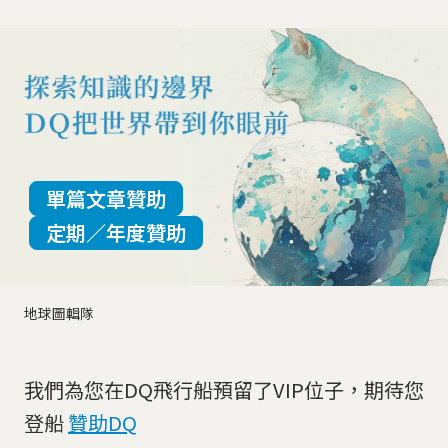
單篇文章贊助
定期／年度贊助
地球圖輯隊
我們為您在DQ飛行船預留了VIP位子，期待您
登船
贊助DQ