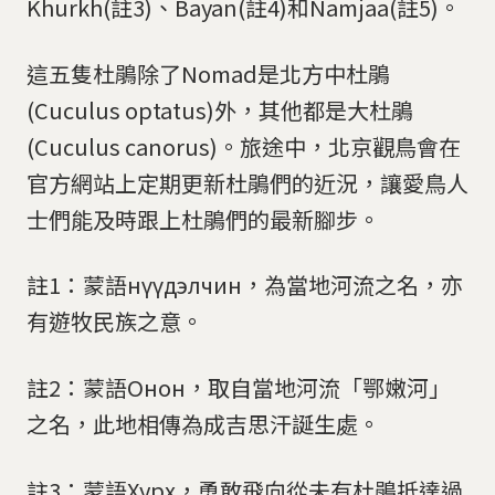
Khurkh(註3)、Bayan(註4)和Namjaa(註5)。
這五隻杜鵑除了Nomad是北方中杜鵑
(Cuculus optatus)外，其他都是大杜鵑
(Cuculus canorus)。旅途中，北京觀鳥會在
官方網站上定期更新杜鵑們的近況，讓愛鳥人
士們能及時跟上杜鵑們的最新腳步。
註1：蒙語нүүдэлчин，為當地河流之名，亦
有遊牧民族之意。
註2：蒙語Онон，取自當地河流「鄂嫩河」
之名，此地相傳為成吉思汗誕生處。
註3：蒙語Хурх，勇敢飛向從未有杜鵑抵達過