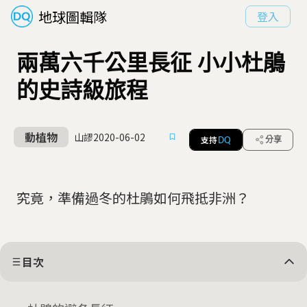
地球圖輯隊
登入
兩萬六千公里長征 小小杜鵑
的史詩級旅程
動植物
山謬
2020-06-02
支持
分享
DQ
究竟，準備過冬的杜鵑如何飛抵非洲？
目次