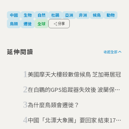
中國
生物
自然
杜鵑
亞洲
非洲
候鳥
動物
鳥類
遷徙
全球
分享
延伸閱讀
收起全部
美國摩天大樓殺數億候鳥 芝加哥居冠
在白鸛的GPS追蹤器失效後 波蘭保育
團體收到上萬元帳單
為什麼鳥類會遷徙？
中國「北漂大象團」要回家 結束17個