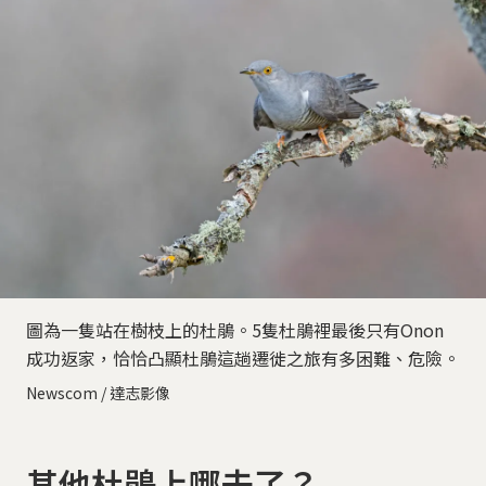
圖為一隻站在樹枝上的杜鵑。5隻杜鵑裡最後只有Onon
成功返家，恰恰凸顯杜鵑這趟遷徙之旅有多困難、危險。
Newscom / 達志影像
其他杜鵑上哪去了？