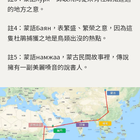
的地方之意。
註4：蒙語Баян，表繁盛、繁榮之意，因為這
隻杜鵑捕獲之地是鳥類出沒的熱點。
註5：蒙語намжаа，蒙古民間故事裡，傳說
擁有一副美麗嗓音的說書人。