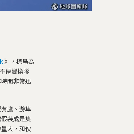
k
》，椋鳥為
候不停變換隊
作時間非常迅
要有鷹、游隼
起假裝成是隻
力量大，和伙