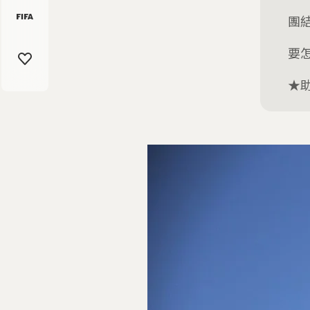
團
要
★