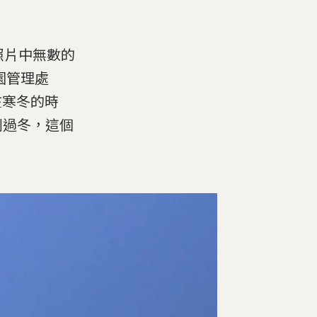
照片中無數的
公園管理處
，椋鳥在寒冬的時
列過冬，這個