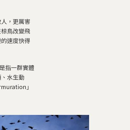
敵人，更厲害
隻椋鳥改變飛
變的速度快得
or)是指一群實體
類、水生動
ration」