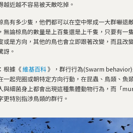
得越近越不容易被天敵吃掉。
椋鳥有多少隻，他們都可以在空中聚成一大群嚇退
，無論椋鳥的數量是上百隻還是上千隻，只要有一
度或是方向，其他的鳥也會立即跟著改變，而且改
驚訝。
：根據《
維基百科
》，群行行為(Swarm behavi
在一起兜圈或朝特定方向行動，在昆蟲、鳥類、魚
人與細菌身上都會出現這種集體動物行為，而「murmu
字更特別指涉鳥類的群行。