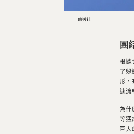
路透社
團
根據
了躲
形，
速流
為什
等猛
巨大