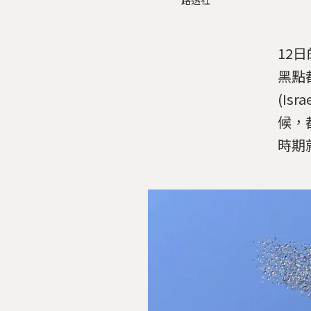
路透社
12
黑點
(Isr
候，
時期