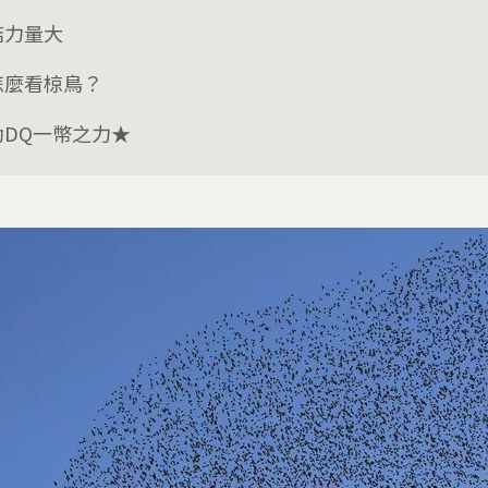
結力量大
怎麼看椋鳥？
助DQ一幣之力★