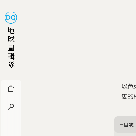
地
球
圖
輯
隊
以色
隻的
目次