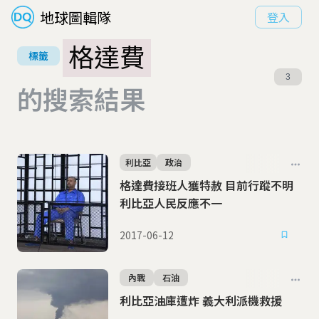
地球圖輯隊
登入
格達費
標籤
3
的搜索結果
利比亞
政治
格達費接班人獲特赦 目前行蹤不明
利比亞人民反應不一
2017-06-12
內戰
石油
利比亞油庫遭炸 義大利派機救援