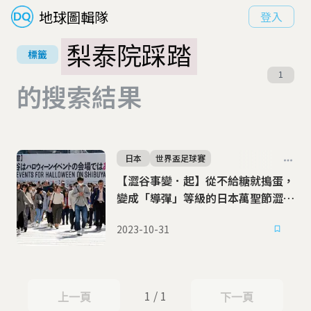
地球圖輯隊
登入
梨泰院踩踏
標籤
1
的搜索結果
日本
世界盃足球賽
【澀谷事變．起】從不給糖就搗蛋，
變成「導彈」等級的日本萬聖節澀谷
亂象
2023-10-31
1 / 1
上一頁
下一頁
上一頁
下一頁