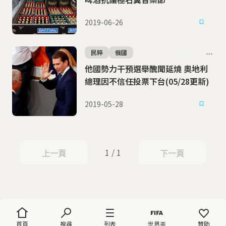
2019-06-26
民粹
俄國
他國勢力干預選舉醜聞延燒 奧地利
總理因不信任投票下台(05/28更新)
2019-05-28
1 / 1
上一頁
下一頁
上一頁
下一頁
首頁
搜尋
列表
世界盃
贊助