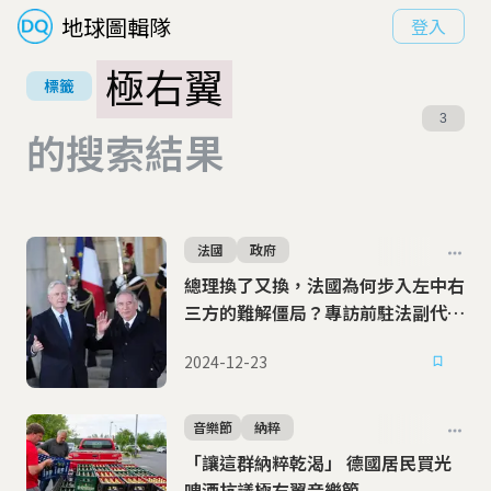
地球圖輯隊
登入
極右翼
標籤
3
的搜索結果
法國
政府
總理換了又換，法國為何步入左中右
三方的難解僵局？專訪前駐法副代表
薩支遠老師
2024-12-23
音樂節
納粹
「讓這群納粹乾渴」 德國居民買光
啤酒抗議極右翼音樂節