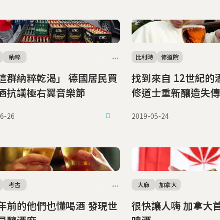
納粹
比利時
修道院
這群納粹乾渴」 德國居民買
找到來自 12世紀的
酒抗議極右翼音樂節
修道士重新釀造失傳 
酒
6-26
2019-05-24
考古
大麻
加拿大
年前的他們也懂喝酒 發現世
很快讓人嗨 加拿大