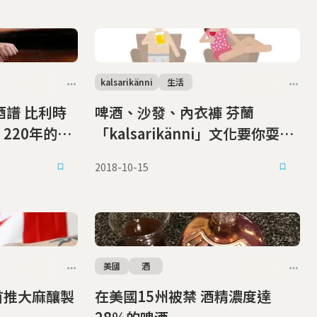
kalsarikänni
生活
酒譜 比利時
啤酒、沙發、內衣褲 芬蘭
220年的啤
「kalsarikänni」文化要你耍廢
做自己
2018-10-15
美國
酒
首推大麻釀製
在美國15州被禁 酒精濃度達