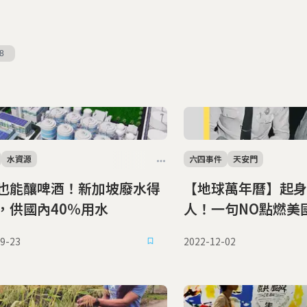
8
水資源
六四事件
天安門
也能釀啤酒！新加坡廢水得
【地球萬年曆】起身
，供國內40％用水
人！一句NO點燃美
動
9-23
2022-12-02