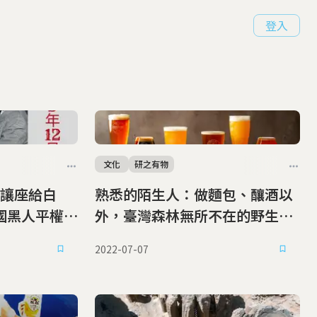
登入
文化
研之有物
讓座給白
熟悉的陌生人：做麵包、釀酒以
國黑人平權運
外，臺灣森林無所不在的野生釀
酒酵母菌
2022-07-07