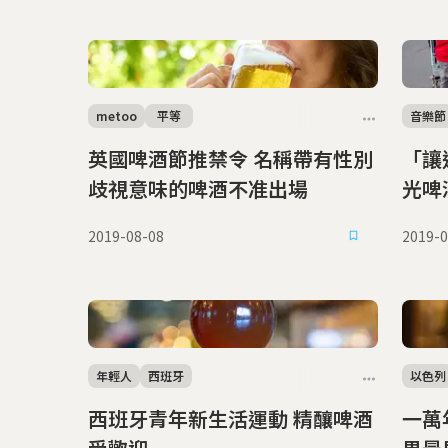
metoo
平等
音樂節
英國啤酒節推禁令 名稱帶有性別
「讓
歧視意味的啤酒不准出場
光啤
2019-08-08
2019-0
年輕人
西班牙
以色列
西班牙青年新生活運動 精釀啤酒
一萬