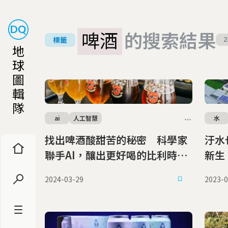
啤酒
的搜索結果
標籤
2
地
球
圖
輯
隊
ai
人工智慧
水
找出啤酒酸甜苦的秘密 科學家
汙水
聯手AI，釀出更好喝的比利時啤
新生
酒
2024-03-29
2023-0