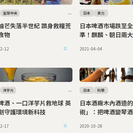
全球中央
日本
食力
油芒失落半世紀 躋身救糧荒
日本啤酒市場跌至全
食物
準！麒麟、朝日兩大
何力挽狂瀾？
2-12
2021-04-04
洋芋片
日本
科學
啤酒、一口洋芋片救地球 英
日本酒廠木內酒造的
創守護環境新科技
術」：把啤酒變琴酒
2-17
2020-10-28