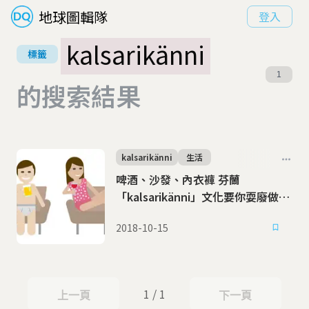
地球圖輯隊
登入
kalsarikänni
標籤
1
的搜索結果
kalsarikänni
生活
啤酒、沙發、內衣褲 芬蘭
「kalsarikänni」文化要你耍廢做自
己
2018-10-15
1 / 1
上一頁
下一頁
上一頁
下一頁