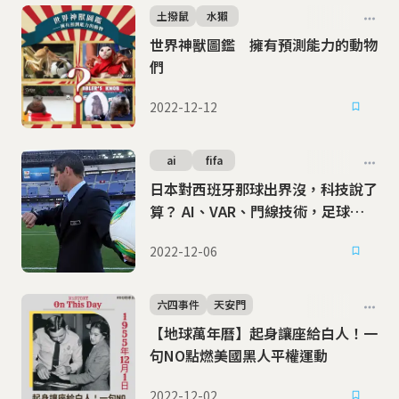
土撥鼠
水獺
世界神獸圖鑑 擁有預測能力的動物
們
2022-12-12
ai
fifa
日本對西班牙那球出界沒，科技說了
算？ AI、VAR、門線技術，足球場
上的三位老大哥監控中
2022-12-06
六四事件
天安門
【地球萬年曆】起身讓座給白人！一
句NO點燃美國黑人平權運動
2022-12-02