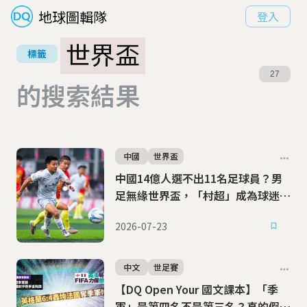
地球圖輯隊
登入
世界盃
標籤
27
的搜索結果
中國
世界盃
中國14億人選不出11名足球員？男
足無緣世界盃，「村超」成為球迷的
希望
2026-07-23
中文
世足賽
【DQ Open Your 國文課本】「季
軍」是第四名不是第三名？真的假的