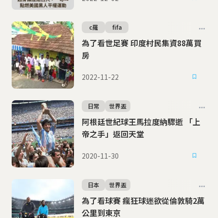
c羅
fifa
為了看世足賽 印度村民集資88萬買
房
2022-11-22
日常
世界盃
阿根廷世紀球王馬拉度納驟逝 「上
帝之手」返回天堂
2020-11-30
日本
世界盃
為了看球賽 瘋狂球迷欲從倫敦騎2萬
公里到東京