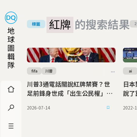
紅牌
的搜索結果
標籤
2
地
球
圖
輯
隊
fifa
川普
ai
川普3通電話關說紅牌禁賽？世
日本
足前鋒身世成「出生公民權」戰
說了
場 FIFA公正性再受質疑
足球
2026-07-14
2022-1