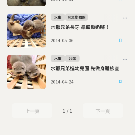
水獺
台北動物園
水獺兄弟長牙 準備斷奶囉！
2014-05-06
水獺
台灣
水獺兄弟進幼兒園 先做身體檢查
2014-04-24
1 / 1
上一頁
下一頁
上一頁
下一頁