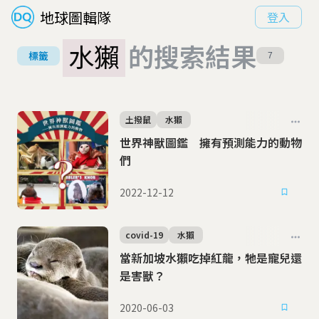
地球圖輯隊
登入
水獺
的搜索結果
標籤
7
土撥鼠
水獺
世界神獸圖鑑 擁有預測能力的動物
們
2022-12-12
covid-19
水獺
當新加坡水獺吃掉紅龍，牠是寵兒還
是害獸？
2020-06-03