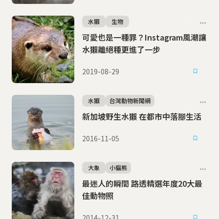
水獺
生物
可愛也是一種罪？Instagram風潮讓
水獺離絕種更進了一步
2019-08-29
水獺
台灣動物新聞網
新加坡野生水獺 在都市中落腳生活
2016-11-05
大象
小貓熊
最迷人的瞬間 路透精選年度20大最
佳動物照
2014-12-31