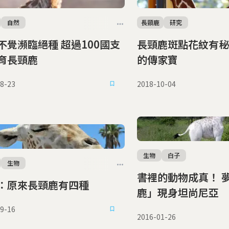
自然
長頸鹿
研究
不覺瀕臨絕種 超過100國支
長頸鹿斑點花紋有秘密 來自
育長頸鹿
的傳家寶
8-23
2018-10-04
生物
白子
生物
書裡的動物成真！ 夢幻「白長頸
：原來長頸鹿有四種
鹿」現身坦尚尼亞
9-16
2016-01-26