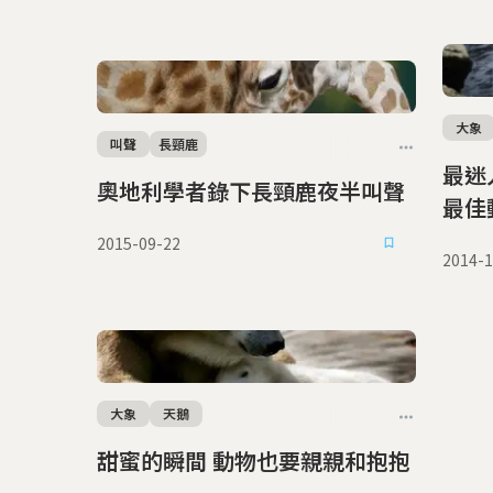
大象
叫聲
長頸鹿
最迷人的瞬
奧地利學者錄下長頸鹿夜半叫聲
最佳
2015-09-22
2014-1
大象
天鵝
甜蜜的瞬間 動物也要親親和抱抱