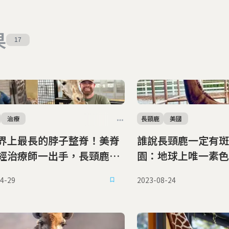
果
17
治療
長頸鹿
美國
界上最長的脖子整脊！美脊
誰說長頸鹿一定有斑
經治療師一出手，長頸鹿便
園：地球上唯一素色
沒有
4-29
2023-08-24