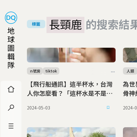
長頸鹿
的搜索結
標籤
地
球
圖
輯
隊
ｎ號房
tiktok
人類
【飛行船通訊】這半杯水，台灣
為世
人你怎麼看？「這杯水是不是在
骨神
搖！」
知有
2024-05-03
2024-0