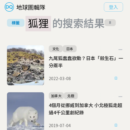
地球圖輯隊
登入
狐狸
的搜索結果
標籤
8
文化
日本
九尾狐蠢蠢欲動？日本「殺生石」一
分兩半
2022-03-08
加拿大
北極
4個月從挪威到加拿大 小北極狐走超
過4千公里創紀錄
2019-07-04