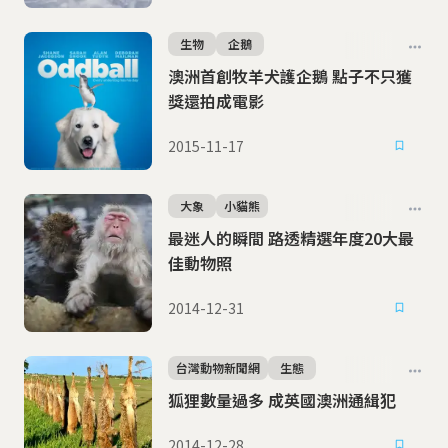
生物
企鵝
澳洲首創牧羊犬護企鵝 點子不只獲
獎還拍成電影
2015-11-17
大象
小貓熊
最迷人的瞬間 路透精選年度20大最
佳動物照
2014-12-31
台灣動物新聞網
生態
狐狸數量過多 成英國澳洲通緝犯
2014-12-28