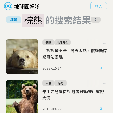
地球圖輯隊
登入
棕熊
的搜索結果
標籤
5
冬眠
地球暖化
「熊熊睡不著」冬天太熱，俄羅斯棕
熊無法冬眠
2023-12-14
大便
保育
舉手之勞護棕熊 挪威鼓勵登山客撿
大便
2015-09-22