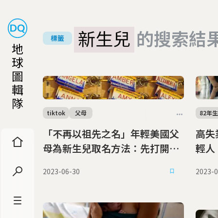
新生兒
的搜索結
標籤
地
球
圖
輯
隊
tiktok
父母
82年
「不再以祖先之名」年輕美國父
高失
母為新生兒取名方法：先打開
輕人
TikTok
2023-06-30
2023-0