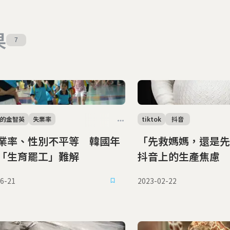
果
7
生的金智英
失業率
tiktok
抖音
業率、性別不平等 韓國年
「先救媽媽，還是先
「生育罷工」難解
抖音上的生產焦慮
6-21
2023-02-22