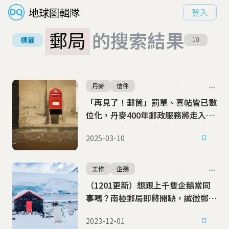
地球圖輯隊
登入
郵局
的搜索結果
標籤
10
丹麥
信件
「再見了！郵筒」罰單、喜帖皆已數
位化，丹麥400年郵政服務將走入歷
史
2025-03-10
工作
企鵝
（1201更新）想跟上千隻企鵝當同
事嗎？南極郵局即將開缺，誠徵郵差
4位
2023-12-01