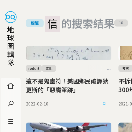
信
的搜索結果
標籤
10
地
球
圖
輯
隊
reddit
文化
考古
這不是鬼畫符！美國鄉民破譯狄
不拆
更斯的「惡魔筆跡」
30
2022-02-10
2021-0