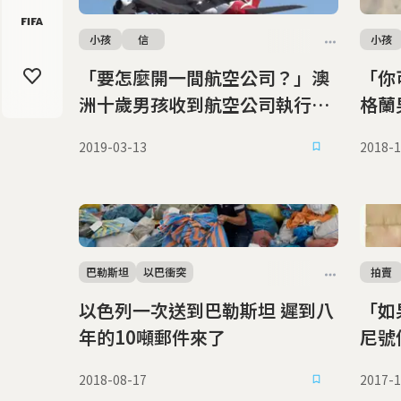
小孩
信
小孩
「要怎麼開一間航空公司？」澳
「你
洲十歲男孩收到航空公司執行長
格蘭
回信
2019-03-13
2018-1
巴勒斯坦
以巴衝突
拍賣
以色列一次送到巴勒斯坦 遲到八
「如果
年的10噸郵件來了
尼號
2018-08-17
2017-1