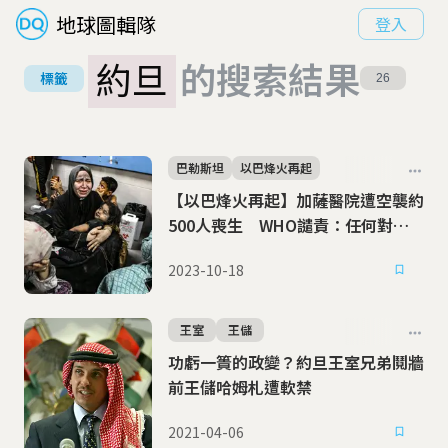
地球圖輯隊
登入
約旦
的搜索結果
標籤
26
巴勒斯坦
以巴烽火再起
【以巴烽火再起】加薩醫院遭空襲約
500人喪生 WHO譴責：任何對醫
療機構的攻擊都違反國際法
2023-10-18
王室
王儲
功虧一簣的政變？約旦王室兄弟鬩牆
前王儲哈姆札遭軟禁
2021-04-06