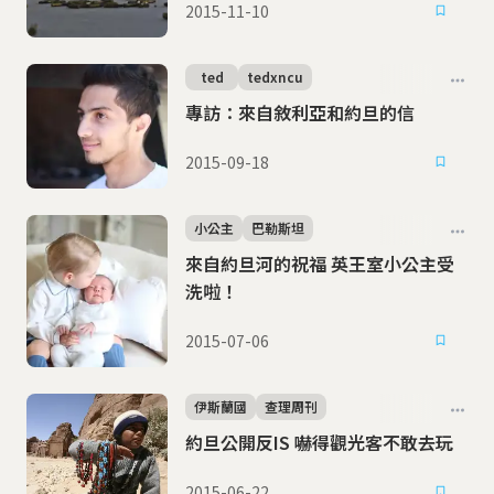
2015-11-10
ted
tedxncu
專訪：來自敘利亞和約旦的信
2015-09-18
小公主
巴勒斯坦
來自約旦河的祝福 英王室小公主受
洗啦！
2015-07-06
伊斯蘭國
查理周刊
約旦公開反IS 嚇得觀光客不敢去玩
2015-06-22