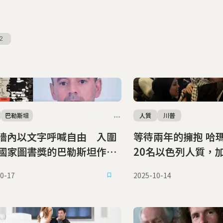
2
巴勒斯坦
人質
川普
牆內以文字呼喊自由 入圍
等待兩年的擁抱 哈瑪斯釋放最後
國家圖書獎的巴勒斯坦作
20名以色列人質，
遭監禁30多年後終獲釋放
關鍵轉折
0-17
2025-10-14