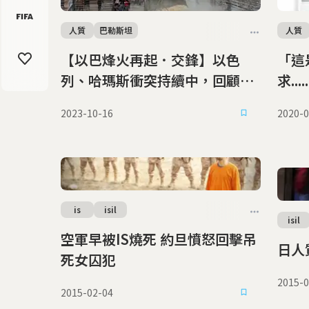
人質
巴勒斯坦
人質
【以巴烽火再起．交鋒】以色
「這
列、哈瑪斯衝突持續中，回顧本
求..
次戰事的爆發與擴散
海撈
2023-10-16
2020-0
is
isil
isil
空軍早被IS燒死 約旦憤怒回擊吊
死女囚犯
2015-0
2015-02-04