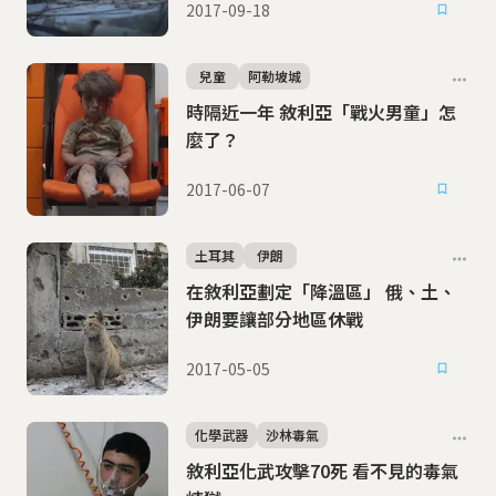
2017-09-18
兒童
阿勒坡城
時隔近一年 敘利亞「戰火男童」怎
麼了？
2017-06-07
土耳其
伊朗
在敘利亞劃定「降溫區」 俄、土、
伊朗要讓部分地區休戰
2017-05-05
化學武器
沙林毒氣
敘利亞化武攻擊70死 看不見的毒氣