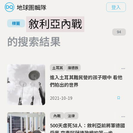
地球圖輯隊
登入
敘利亞內戰
標籤
94
的搜索結果
土耳其
庫德族
進入土耳其難民營的孩子眼中 看他
們拍出的世界
2021-10-19
內戰
法律
500天虐死58人：敘利亞前將軍德國
受審 究責阿薩德政權的第一步