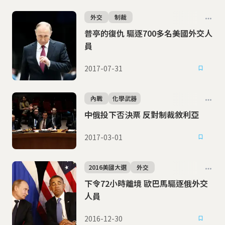
外交
制裁
普亭的復仇 驅逐700多名美國外交人
員
2017-07-31
內戰
化學武器
中俄投下否決票 反對制裁敘利亞
2017-03-01
2016美國大選
外交
下令72小時離境 歐巴馬驅逐俄外交
人員
2016-12-30