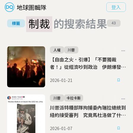
地球圖輯隊
登入
制裁
的搜索結果
標籤
43
人權
川普
【自由之火．引爆】「不要獨裁
者！」從經濟吵到政治 伊朗爆發全
國示威潮
2026-01-21
川普
卡拉卡斯
川普派特種部隊拘捕委內瑞拉總統到
紐約接受審判 究竟馬杜洛做了什
麼？
2026-01-07