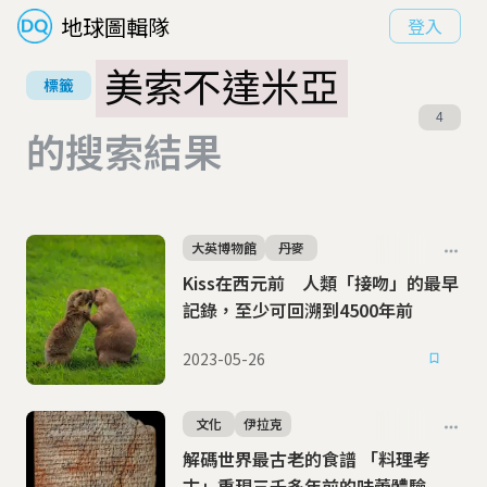
地球圖輯隊
登入
美索不達米亞
標籤
4
的搜索結果
大英博物館
丹麥
Kiss在西元前 人類「接吻」的最早
記錄，至少可回溯到4500年前
2023-05-26
文化
伊拉克
解碼世界最古老的食譜 「料理考
古」重現三千多年前的味蕾體驗