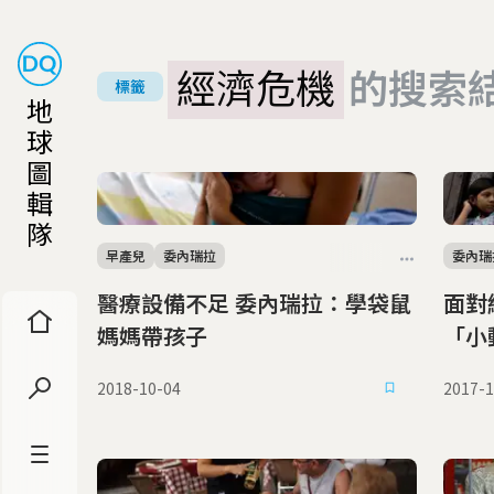
經濟危機
的搜索
標籤
地
球
圖
輯
隊
早產兒
委內瑞拉
委內瑞
醫療設備不足 委內瑞拉：學袋鼠
面對
媽媽帶孩子
「小
2018-10-04
2017-1