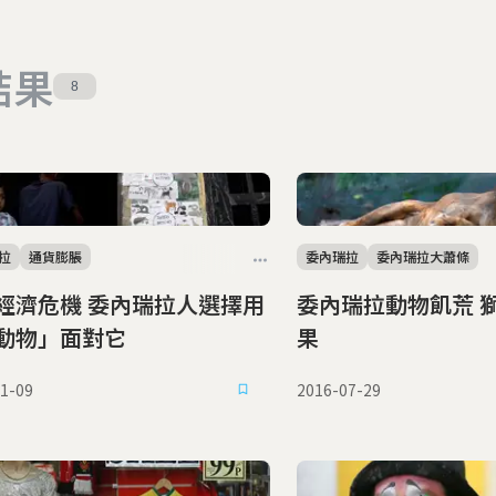
結果
8
拉
通貨膨脹
委內瑞拉
委內瑞拉大蕭條
經濟危機 委內瑞拉人選擇用
委內瑞拉動物飢荒 獅子老虎吃芒
動物」面對它
果
1-09
2016-07-29