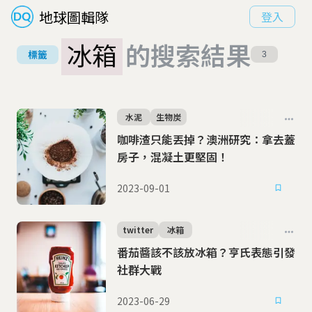
地球圖輯隊
登入
冰箱
的搜索結果
標籤
3
水泥
生物炭
咖啡渣只能丟掉？澳洲研究：拿去蓋
房子，混凝土更堅固！
2023-09-01
twitter
冰箱
番茄醬該不該放冰箱？亨氏表態引發
社群大戰
2023-06-29