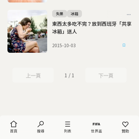
失業
冰箱
東西太多吃不完？放到西班牙「共享
冰箱」送人
2015-10-03
1 / 1
上一頁
下一頁
上一頁
下一頁
首頁
搜尋
列表
世界盃
贊助