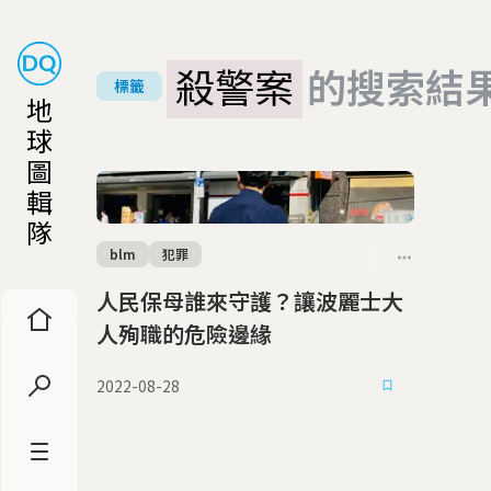
殺警案
的搜索結
標籤
地
球
圖
輯
隊
blm
犯罪
人民保母誰來守護？讓波麗士大
人殉職的危險邊緣
2022-08-28