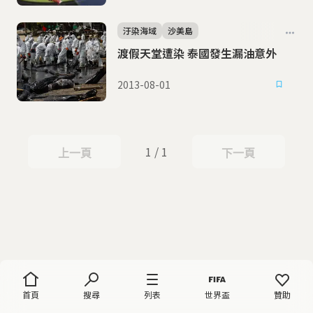
汙染海域
沙美島
渡假天堂遭染 泰國發生漏油意外
2013-08-01
1 / 1
上一頁
下一頁
上一頁
下一頁
首頁
搜尋
列表
世界盃
贊助