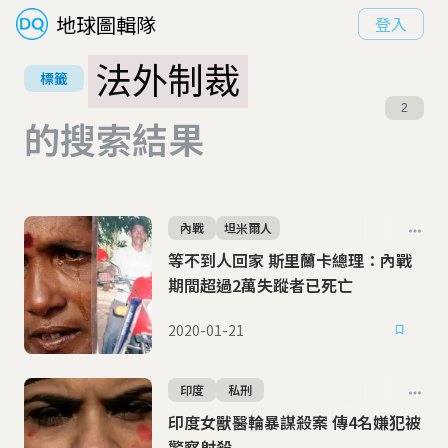
地球圖輯隊
登入
法外制裁
標籤
2
的搜索結果
內戰
坦米爾人
等不到人回家 斯里蘭卡總理：內戰
期間超過2萬失蹤者已死亡
2020-01-21
印度
私刑
印度女獸醫輪暴謀殺案 傳4名嫌犯被
警察射殺