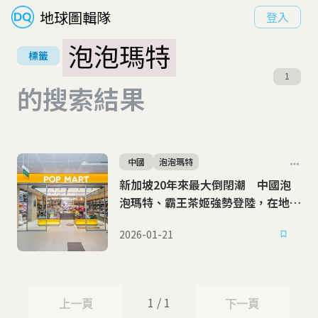
地球圖輯隊
登入
泡泡瑪特
標籤
1
的搜索結果
中國
泡泡瑪特
新加坡20年來最大倒閉潮 中國泡
泡瑪特、霸王茶姬強勢登陸，在地老
店的生存保衛戰
2026-01-21
1 / 1
上一頁
下一頁
上一頁
下一頁