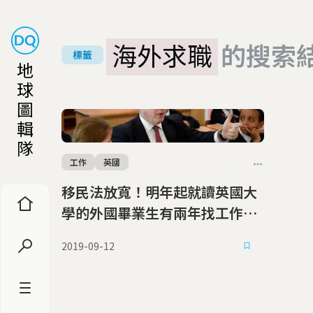
海外求職
的搜索
標籤
地
球
圖
輯
隊
工作
英國
移民法放寬！明年起就讀英國大
學的外國畢業生有兩年找工作時
間
2019-09-12