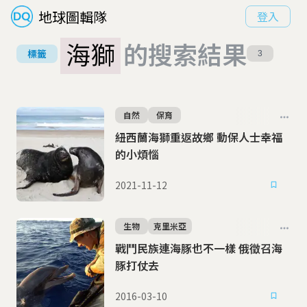
地球圖輯隊
登入
海獅
的搜索結果
標籤
3
自然
保育
紐西蘭海獅重返故鄉 動保人士幸福
的小煩惱
2021-11-12
生物
克里米亞
戰鬥民族連海豚也不一樣 俄徵召海
豚打仗去
2016-03-10