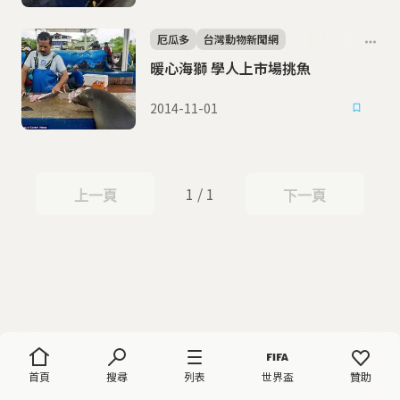
厄瓜多
台灣動物新聞網
暖心海獅 學人上市場挑魚
2014-11-01
1 / 1
上一頁
下一頁
上一頁
下一頁
首頁
搜尋
列表
世界盃
贊助