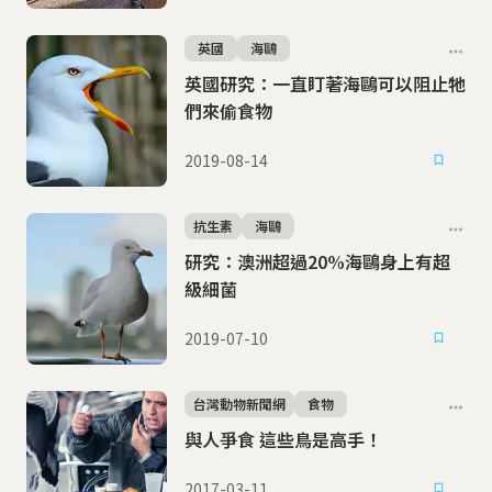
英國
海鷗
英國研究：一直盯著海鷗可以阻止牠
們來偷食物
2019-08-14
抗生素
海鷗
研究：澳洲超過20%海鷗身上有超
級細菌
2019-07-10
台灣動物新聞網
食物
與人爭食 這些鳥是高手！
2017-03-11