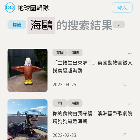
地球圖輯隊
登入
海鷗
的搜索結果
標籤
5
英國
海鷗
「工讀生出來喔！」英國動物園徵人
扮鳥驅趕海鷗
2023-04-25
狗
海鷗
你的食物由我守護！澳洲雪梨歌劇院
聘狗狗驅趕海鷗
2022-02-23