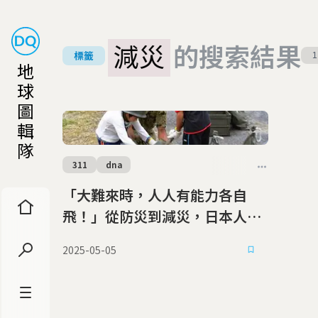
減災
的搜索結果
標籤
1
地
球
圖
輯
隊
311
dna
「大難來時，人人有能力各自
飛！」從防災到減災，日本人如
何把逃生避難寫進DNA裡
2025-05-05