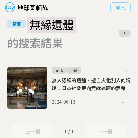
地球圖輯隊
登入
無緣遺體
標籤
1
的搜索結果
nhk
戶籍
無人認領的遺體、擅自火化別人的媽
媽：日本社會走向無緣遺體的無奈
2024-06-13
1 / 1
上一頁
下一頁
上一頁
下一頁