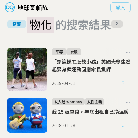
地球圖輯隊
登入
物化
的搜索結果
標籤
2
平等
衣服
「穿這樣怎麼教小孩」美國大學生發
起緊身褲運動回應家長批評
2019-04-01
女人迷 womany
女性主義
我 25 歲單身，年底出租自己換溫暖
2018-01-28