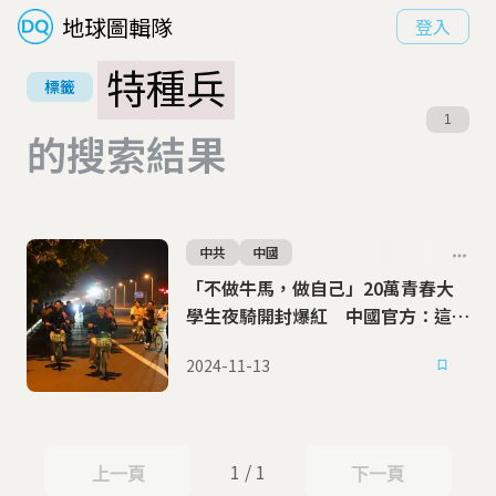
地球圖輯隊
登入
特種兵
標籤
1
的搜索結果
中共
中國
「不做牛馬，做自己」20萬青春大
學生夜騎開封爆紅 中國官方：這是
政治活動
2024-11-13
1 / 1
上一頁
下一頁
上一頁
下一頁