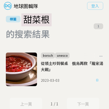
地球圖輯隊
登入
甜菜根
標籤
1
的搜索結果
borsch
unesco
從領土吵到餐桌 俄烏再掀「羅宋湯
大戰」
2023-03-03
1 / 1
上一頁
下一頁
上一頁
下一頁