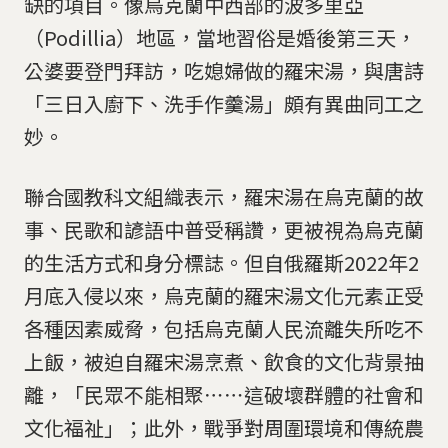
缺的項目。像烏克蘭中西部的波多里亞
（Podillia）地區，當地習俗是婚後第三天，
公婆要登門拜訪，吃媳婦做的羅宋湯，與唐詩
「三日入廚下、洗手作羹湯」頗有異曲同工之
妙。
聯合國教科文組織表示，羅宋湯在烏克蘭的故
事、民歌和諺語中普受稱讚，更被視為烏克蘭
的生活方式和身分標誌。但自俄羅斯2022年2
月底入侵以來，烏克蘭的羅宋湯文化元素正受
各種因素威脅，包括烏克蘭人民流離失所吃不
上飯，被迫自羅宋湯烹煮、飲食的文化背景抽
離，「民眾不能相聚⋯⋯這破壞群體的社會和
文化福祉」；此外，戰爭對周圍環境和傳統農