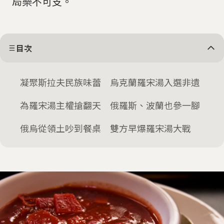
局樂不可支。
目次
凝聚斯拉夫民族味蕾 烏克蘭羅宋湯入選非遺
為羅宋湯主權搶翻天 俄羅斯、波蘭也參一腳
俄烏從領土吵到餐桌 雙方早爆羅宋湯大戰