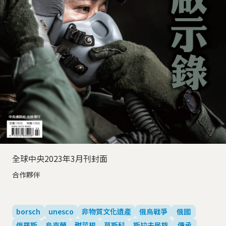
全球中央2023年3月刊封面
合作夥伴
borsch
unesco
非物質文化遺產
俄烏戰爭
俄國
俄羅斯
烏克蘭
甜菜根
莫斯科
斯拉夫民族
傳承