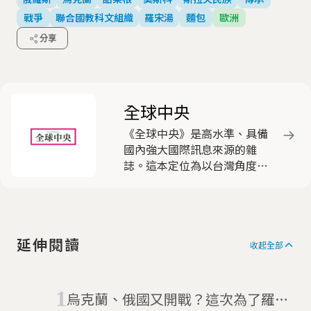
戰爭
聯合國教科文組織
羅宋湯
麵包
歐洲
分享
全球中央
《全球中央》是高水準、具備
國內強大國際訊息來源的雜
誌。這本定位為以台灣角度看
國際的雜誌，動員遍布全球近
三十名的海外資深特派員，就
國際間重要新聞事件，作深入
淺出的分析報導，被各界視為
延伸閱讀
客觀中立，有助於豐富國人國
收起全部
際視野的優質刊物，深獲好
評。
烏克蘭、俄國又開戰？這次為了羅宋