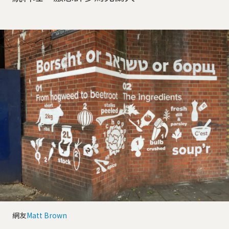
網友
Matt Brown