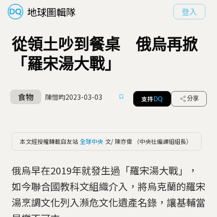
地球圖輯隊
登入
從領土吵到餐桌 俄烏再掀
「羅宋湯大戰」
食物
陳愷昀
2023-03-03
支持
分享
DQ
本文經授權轉載自友站
全球中央
文/ 陳亦偉 （中央社編譯組組長）
俄烏早在2019年就發生過「羅宋湯大戰」，
如今聯合國教科文組織介入，將烏克蘭的羅宋
湯烹調文化列入瀕危文化遺產名錄，讓基輔當