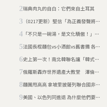
湯
瑞典肉丸的自白：它們來自土耳其
（0217更新）堅信「為正義發聲將成
日常」 俄國最重要反對派領袖納瓦
「不只是一碗湯，是文化驕傲！」立
尼獄中猝逝
陶宛人為這碗粉紅湯差點跟鄰國翻臉
法國長棍麵包vs小酒館vs舊書攤 各路
人馬爭搶「非物質文化遺產」提名
史上第一次！南北韓聯名讓「韓式摔
角」列入非物質文化遺產
俄羅斯轟炸世界遺產大教堂 澤倫斯
基誓言報復
麵團甩高高 拿坡里披薩列聯合國非物
質文化遺產
美國、以色列同進退 為什麼他們要退
出聯合國教科文組織？