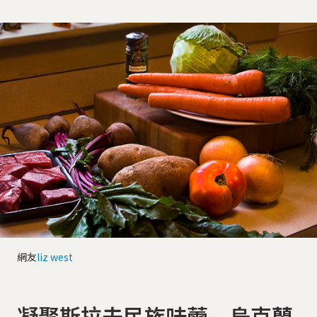
網友
liz west
凝聚斯拉夫民族味蕾 烏克蘭