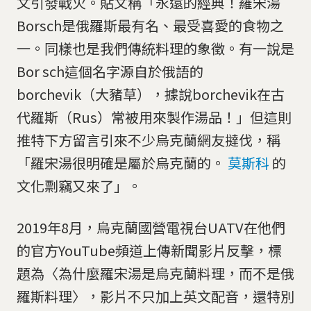
文引發戰火。貼文稱「永遠的經典！羅宋湯
Borsch是俄羅斯最有名、最受喜愛的食物之
一。同樣也是我們傳統料理的象徵。有一說是
Bor sch這個名字源自於俄語的
borchevik（大豬草），據說borchevik在古
代羅斯（Rus）常被用來製作湯品！」但這則
推特下方留言引來不少烏克蘭網友撻伐，稱
「羅宋湯很明確是屬於烏克蘭的。
莫斯科
的
文化剽竊又來了」。
2019年8月，烏克蘭國營電視台UATV在他們
的官方YouTube頻道上傳新聞影片反擊，標
題為〈為什麼羅宋湯是烏克蘭料理，而不是俄
羅斯料理〉，影片不只加上英文配音，還特別