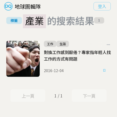
地球圖輯隊
登入
產業
的搜索結果
標籤
1
工作
生涯
對換工作感到厭倦？專家指年輕人找
工作的方式有問題
2016-12-04
1 / 1
上一頁
下一頁
上一頁
下一頁