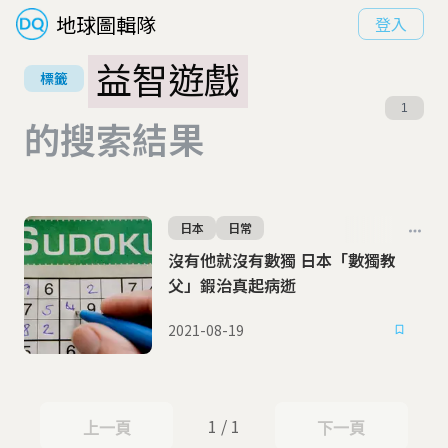
地球圖輯隊
登入
益智遊戲
標籤
1
的搜索結果
日本
日常
沒有他就沒有數獨 日本「數獨教
父」鍜治真起病逝
2021-08-19
1 / 1
上一頁
下一頁
上一頁
下一頁